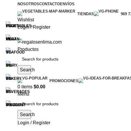
NOSOTROS
CONTACTO
ENVÍOS
TIENDAS
969 7
Wishlist
Login / Register
Productos
Search
PROMOCIONES
0
items
$
0.00
Menu
Search
Login / Register